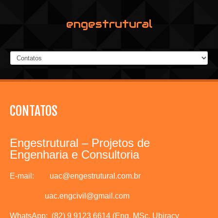
engestrutural
CONTATOS
Engestrutural – Projetos de
Engenharia e Consultoria
E-mail:
uac@engestrutural.com.br
uac.engcivil@gmail.com
WhatsApp:
(82) 9 9123 6614 (Eng. MSc. Ubiracy