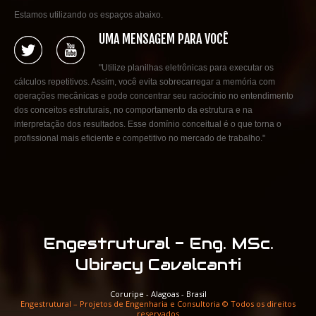
Estamos utilizando os espaços abaixo.
UMA MENSAGEM PARA VOCÊ
"Utilize planilhas eletrônicas para executar os
cálculos repetitivos. Assim, você evita sobrecarregar a memória com
operações mecânicas e pode concentrar seu raciocínio no entendimento
dos conceitos estruturais, no comportamento da estrutura e na
interpretação dos resultados. Esse domínio conceitual é o que torna o
profissional mais eficiente e competitivo no mercado de trabalho."
Engestrutural - Eng. MSc.
Ubiracy Cavalcanti
Coruripe - Alagoas - Brasil
Engestrutural – Projetos de Engenharia e Consultoria © Todos os direitos
reservados