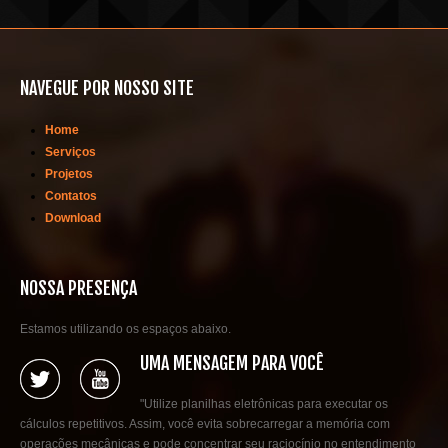
NAVEGUE POR NOSSO SITE
Home
Serviços
Projetos
Contatos
Download
NOSSA PRESENÇA
Estamos utilizando os espaços abaixo.
UMA MENSAGEM PARA VOCÊ
"Utilize planilhas eletrônicas para executar os
cálculos repetitivos. Assim, você evita sobrecarregar a memória com
operações mecânicas e pode concentrar seu raciocínio no entendimento