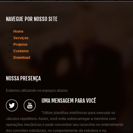
NAVEGUE POR NOSSO SITE
Home
Serviços
Projetos
Contatos
Download
NOSSA PRESENÇA
Estamos utilizando os espaços abaixo.
UMA MENSAGEM PARA VOCÊ
"Utilize planilhas eletrônicas para executar os
cálculos repetitivos. Assim, você evita sobrecarregar a memória com
operações mecânicas e pode concentrar seu raciocínio no entendimento
dos conceitos estruturais, no comportamento da estrutura e na