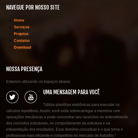
NAVEGUE POR NOSSO SITE
Home
Serviços
Projetos
Contatos
Download
NOSSA PRESENÇA
Estamos utilizando os espaços abaixo.
UMA MENSAGEM PARA VOCÊ
"Utilize planilhas eletrônicas para executar os
cálculos repetitivos. Assim, você evita sobrecarregar a memória com
operações mecânicas e pode concentrar seu raciocínio no entendimento
dos conceitos estruturais, no comportamento da estrutura e na
interpretação dos resultados. Esse domínio conceitual é o que torna o
profissional mais eficiente e competitivo no mercado de trabalho."